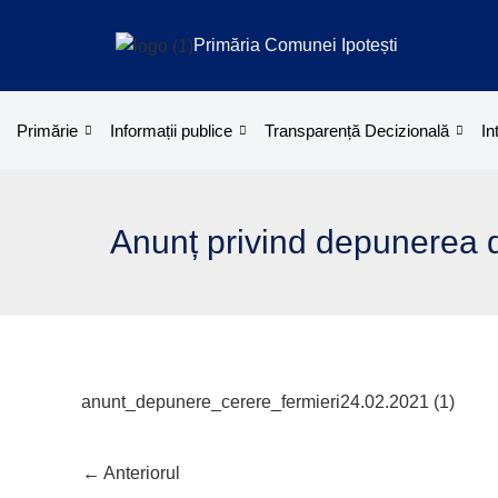
Treci
la
Primăria Comunei Ipotești
conținut
Primărie
Informații publice
Transparență Decizională
In
Anunț privind depunerea d
anunt_depunere_cerere_fermieri24.02.2021 (1)
←
Anteriorul