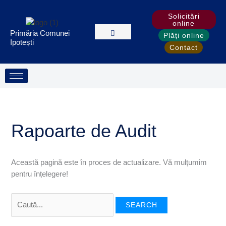
Treci
Search
S
Solicitări
la
for:
e
online
conținut
Primăria Comunei
a
Plăți online
Ipotești
Contact
r
c
h
Rapoarte de Audit
Această pagină este în proces de actualizare. Vă mulțumim
pentru înțelegere!