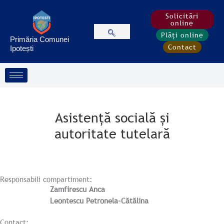
Treci
la
Solicitări
online
conținut
Plăți online
Primăria Comunei
Contact
Ipotești
Asistență socială și
autoritate tutelară
Responsabili compartiment:
Zamfirescu Anca
Leontescu Petronela-Cătălina
Contact: