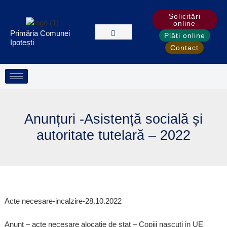
Treci
Solicitări
la
online
conținut
Primăria Comunei
Plăți online
Ipotești
Contact
Anunțuri -Asistență socială și
autoritate tutelară – 2022
Acte necesare-incalzire-28.10.2022
Anunt – acte necesare alocatie de stat – Copiii nascuti in UE