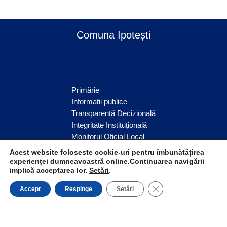
Comuna Ipotești
Primărie
Informații publice
Transparență Decizională
Integritate Instituțională
Monitorul Oficial Local
Servicii publice
Acest website foloseste cookie-uri pentru îmbunătățirea
Anunțuri
experienței dumneavoastră online.Continuarea navigării
implică acceptarea lor.
Setări
.
Comunitate
CLOSE GDPR COO
Accept
Respinge
Setări
© Comuna Ipotești 2026