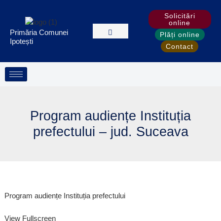
Treci
Skip
Solicitări
la
to
online
conținut
PDF
Primăria Comunei
Plăți online
content
Ipotești
Contact
Program audiențe Instituția
prefectului – jud. Suceava
Program audiențe Instituția prefectului
View Fullscreen