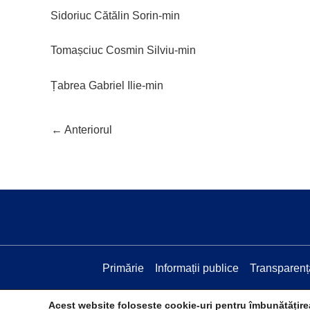
Sidoriuc Cătălin Sorin-min
Tomașciuc Cosmin Silviu-min
Țabrea Gabriel Ilie-min
←
Anteriorul
Primărie
Informații publice
Transparenț
Acest website foloseste cookie-uri pentru îmbunătățir