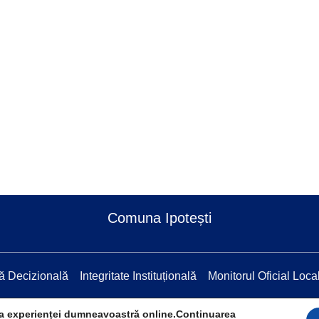
Comuna Ipotești
ă Decizională
Integritate Instituțională
Monitorul Oficial Loca
ea experienței dumneavoastră online.Continuarea