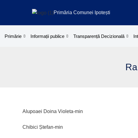
Treci
la
Primăria Comunei Ipotești
conținut
Primărie
Informații publice
Transparență Decizională
In
Rap
Alupoaei Doina Violeta-min
Chibici Ștefan-min