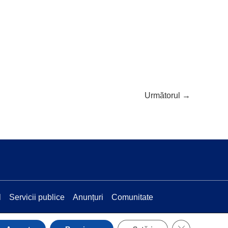
Următorul
→
l
Servicii publice
Anunțuri
Comunitate
CLOSE GDP