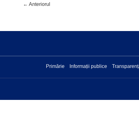
←
Anteriorul
Primărie
Informații publice
Transparenț