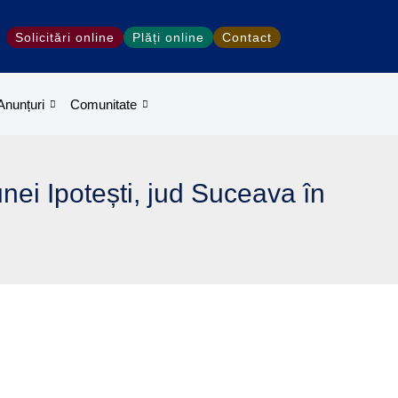
Solicitări online
Plăți online
Contact
Anunțuri
Comunitate
ei Ipotești, jud Suceava în