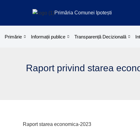
Treci
la
Primăria Comunei Ipotești
conținut
Primărie
Informații publice
Transparență Decizională
In
Raport privind starea econ
Raport starea economica-2023