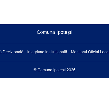
Comuna Ipotești
ă Decizională
Integritate Instituțională
Monitorul Oficial Loca
© Comuna Ipotești 2026