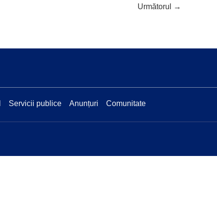
Următorul
→
l
Servicii publice
Anunțuri
Comunitate