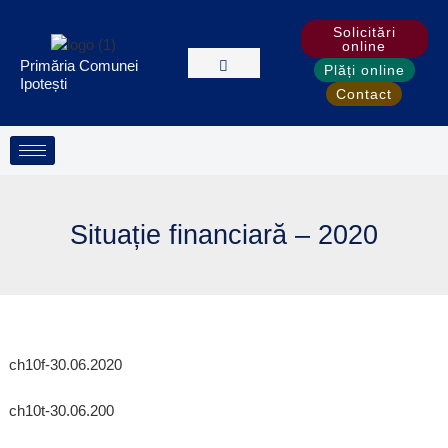
Treci
Solicitări
la
online
conținut
Primăria Comunei
Plăți online
Ipotești
Contact
Situație financiară – 2020
ch10f-30.06.2020
ch10t-30.06.200