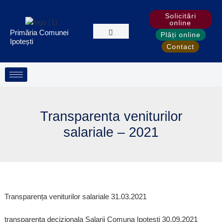
Treci
Solicitări
la
online
conținut
Primăria Comunei
Plăți online
Ipotești
Contact
Transparenta veniturilor
salariale – 2021
Transparența veniturilor salariale 31.03.2021
transparenta decizionala Salarii Comuna Ipotesti 30.09.2021