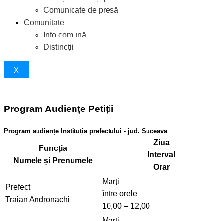
Comunicate de presă
Comunitate
Info comună
Distincții
X
Program Audiențe Petiții
Program audiențe Instituția prefectului - jud. Suceava
Ziua
Funcția
Interval
Numele și Prenumele
Orar
Marți
Prefect
între orele
Traian Andronachi
10,00 – 12,00
Marți