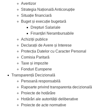
Avertizor
Strategia Națională Anticorupție
Situație financiară
Buget și execuție bugetară
Drepturi Salariale
Finanțări Nerambursabile
Achiziții publice
Declarații de Avere și Interese
Protecția Datelor cu Caracter Personal
Comisia Paritară
Taxe și impozite
Fonduri Europene
Transparență Decizională
Persoană responsabilă
Rapoarte privind transparenta decizională
Proiecte de hotărâre
Hotărâri ale autorității deliberative
Proiecte de acte normative