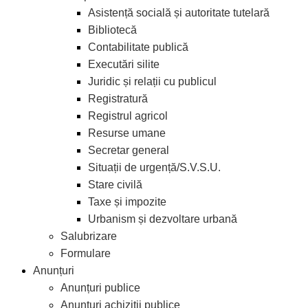
Asistență socială și autoritate tutelară
Bibliotecă
Contabilitate publică
Executări silite
Juridic și relații cu publicul
Registratură
Registrul agricol
Resurse umane
Secretar general
Situații de urgență/S.V.S.U.
Stare civilă
Taxe și impozite
Urbanism și dezvoltare urbană
Salubrizare
Formulare
Anunțuri
Anunțuri publice
Anunțuri achiziții publice