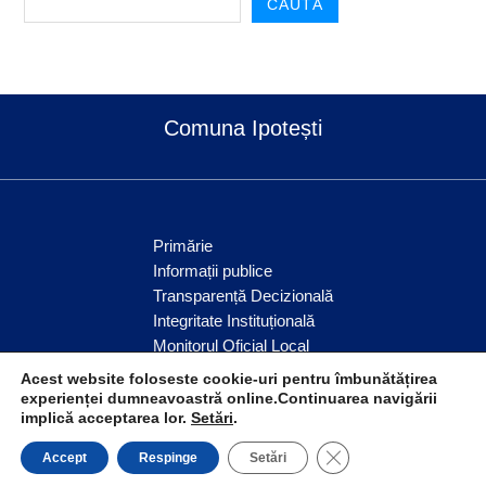
CAUTĂ
Comuna Ipotești
Primărie
Informații publice
Transparență Decizională
Integritate Instituțională
Monitorul Oficial Local
Servicii publice
Acest website foloseste cookie-uri pentru îmbunătățirea
Anunțuri
experienței dumneavoastră online.Continuarea navigării
implică acceptarea lor.
Setări
.
Comunitate
CLOSE GDPR COO
Accept
Respinge
Setări