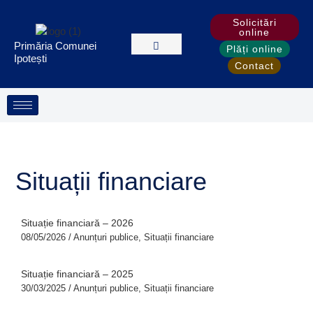
Treci
S
Solicitări
la
e
online
conținut
Primăria Comunei
a
Plăți online
Ipotești
Contact
r
c
h
Situații financiare
Situație financiară – 2026
08/05/2026
/
Anunțuri publice
,
Situații financiare
Situație financiară – 2025
30/03/2025
/
Anunțuri publice
,
Situații financiare