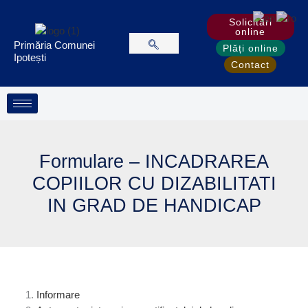
Treci
Solicitări
la
online
conținut
Primăria Comunei
Plăți online
Ipotești
Contact
Formulare – INCADRAREA
COPIILOR CU DIZABILITATI
IN GRAD DE HANDICAP
Informare